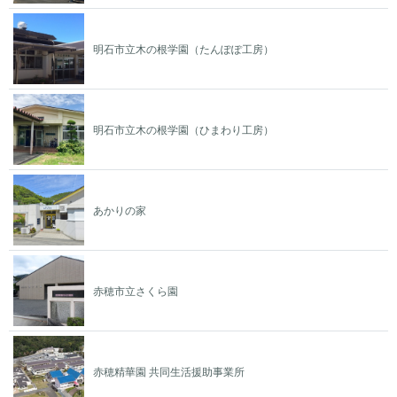
明石市立木の根学園（たんぽぽ工房）
明石市立木の根学園（ひまわり工房）
あかりの家
赤穂市立さくら園
赤穂精華園 共同生活援助事業所