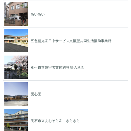
あいあい
五色精光園日中サービス支援型共同生活援助事業所
相生市立障害者支援施設 野の草園
愛心園
明石市立あおぞら園・きらきら