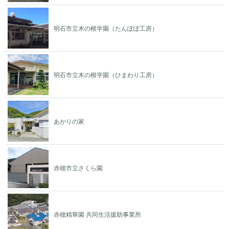
明石市立木の根学園（たんぽぽ工房）
明石市立木の根学園（ひまわり工房）
あかりの家
赤穂市立さくら園
赤穂精華園 共同生活援助事業所