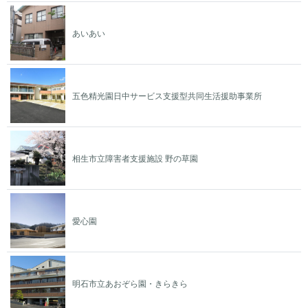
あいあい
五色精光園日中サービス支援型共同生活援助事業所
相生市立障害者支援施設 野の草園
愛心園
明石市立あおぞら園・きらきら