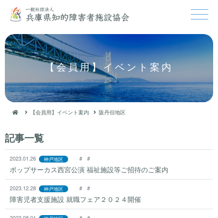
【会員用】イベント案内
【会員用】イベント案内
阪丹但地区
記事一覧
2023.01.26
#
#
神戸地区
ポップサーカス西宮公演 福祉施設等ご招待のご案内
2023.12.28
#
#
神戸地区
障害児者支援施設 就職フェア２０２４開催
2023.08.01
#
#